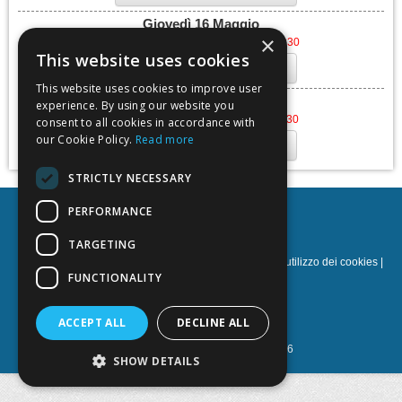
Giovedì 16 Maggio
×
giovedì 30 maggio 2024, 18:15 - 19:30
This website uses cookies
Aggiungi al calendario
This website uses cookies to improve user
Giovedì 13 Giugno
experience. By using our website you
giovedì 13 giugno 2024, 18:15 - 19:30
consent to all cookies in accordance with
our Cookie Policy.
Read more
Aggiungi al calendario
STRICTLY NECESSARY
PERFORMANCE
Oxy.gen
TARGETING
Norme sulla privacy
|
Termini e condizioni
|
Norme sull'utilizzo dei cookies
|
Sostegno
FUNCTIONALITY
NOETIK Production
ACCEPT ALL
DECLINE ALL
Powered by
EventsAdmin.com
©
2026
SHOW DETAILS